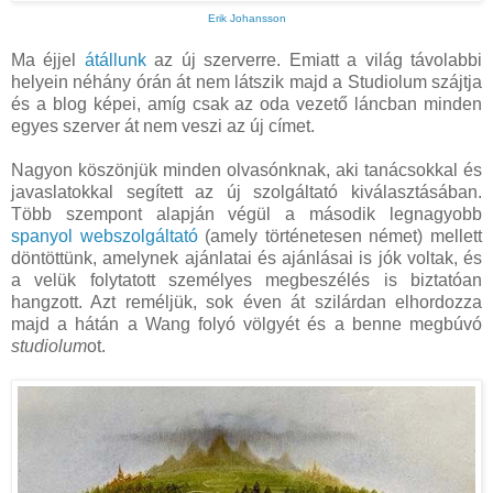
Erik Johansson
Ma éjjel
átállunk
az új szerverre. Emiatt a világ távolabbi
helyein néhány órán át nem látszik majd a Studiolum szájtja
és a blog képei, amíg csak az oda vezető láncban minden
egyes szerver át nem veszi az új címet.
Nagyon köszönjük minden olvasónknak, aki tanácsokkal és
javaslatokkal segített az új szolgáltató kiválasztásában.
Több szempont alapján végül a második legnagyobb
spanyol webszolgáltató
(amely történetesen német) mellett
döntöttünk, amelynek ajánlatai és ajánlásai is jók voltak, és
a velük folytatott személyes megbeszélés is biztatóan
hangzott. Azt reméljük, sok éven át szilárdan elhordozza
majd a hátán a Wang folyó völgyét és a benne megbúvó
studiolum
ot.