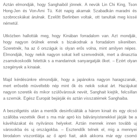
Aztán elmondják, hogy Sanghaiból jönnek. A nevük Lin Chi King, Tson
Hong-Jen és Von-Ami Tü. Két napig akarnak Szabadkán maradni és
szobrocskákat árulnak. Ezelőtt Berlinben voltak, ott tanultak meg kissé
németül.
Utközben hallották meg, hogy Kinában forradalom van. Azt mondják,
hogy nagyon örülnek ennek s bizakodnak a forradalom sikerében.
Szeretnék, ha az ő országuk is olyan erős volna, mint amilyen népes.
Elmondják, hogy nekik nagyon sokat kell szenvedniök, mert a dinasztia
zsarnokoskodik felettük s a mandarinok sanyargatják őket. – Ezért olyan
szegények a kinaiak.
Majd kérdésünkre elmondják, hogy a japánokra nagyon haragszanak,
mert erősebb müveltebb nép mint ők és nekik sokat árt. Hazájukat
nagyon szeretik és mikor szülővárosuk nevét, Sanghait kiejtik, felcsillan
a szemük. Egész Europát bejárják és aztán visszatérnek Sanghaiba.
A beszélgetés után a mentők desinficiálták a három kinait és egy olcsó
szállóba vezették őket s ma már apró kis bálványistenekkel járják be a
kávéházakat és nyilvános helyeket. Aztán mennek innen tovább uj
városokba és uj országokba. – Esztendők telnek el, mig a mennyei
birodalom viszontlátja az ő apró fiait, akik akkorra már egy csomó