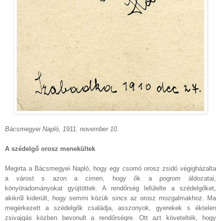
Bácsmegyei Napló, 1911. november 10.
A szédelgő orosz menekültek
Megirta a Bácsmegyei Napló, hogy egy csomó orosz zsidó végigházalta
a várost s azon a cimen, hogy ők a pogrom áldozatai,
könyöradományokat gyüjtöttek. A rendőrség lefülelte a szédelgőket,
akikről kiderült, hogy semmi közük sincs az orosz mozgalmakhoz. Ma
megérkezett a szédelgők családja, asszonyok, gyerekek s éktelen
zsivajgás közben bevonult a rendőrségre. Ott azt követelték, hogy