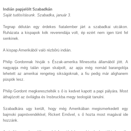
Indián papjelölt Szabadkán
Saját tudósításunk. Szabadka, január 3.
Tegnap délután egy érdekes fiatalember járt a szabadkai utcákon.
Ruházata a kispapok kék reverendája volt, ép ezért nem igen tünt fel
senkinek.
A kispap Amerikából való rézbőrü indián.
Philip Gordonnak hivják s Észak-amerika Minesotta államából jött. A
nagyapja még talán vigan skalpolt, az apja még nomád barangolója
lehetett az amerikai rengeteg sikságoknak, a fiu pedig már alighanem
püspök lesz.
Philip Gordont megkeresztelték s ő is kedvet kapott a papi pályára. Most
áthajózott az óvilágba és Insbruckba megy teologiát tanulni.
Szabadkára ugy került, hogy még Amerikában megismerkedett egy
bajmoki papnövendékkel, Rickert Ernővel, s ő hozta most magával ide
hozzánk.