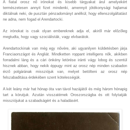
A fiatal orosz nő irónokat és kisebb tárgyakat árul amelyekért
természetesen annyit fizet mindenki, amennyit jótékonysági hajlamai
diktálnak neki, de pusztán pénzadományt anélkül, hogy ellenszolgáltatást
ne adna, nem fogad el Arendartocki.
Az irónokat is csak olyan embereknek adja el, akiről már előzőleg
megtudta, hogy vagy szociálisták, vagy elvbarátok.
Arendartockinak van még egy nővére, aki ugyanilyen küldetésben járja
Franciaországot és Angliát. Mindketten roppant intelligens nők, akikben
forradalmi láng és a cári önkény letörése iránti vágy lobog és szentül
hisznek abban, hogy nekik éppugy mint az orosz nép minden szabadon
érző polgárának missziójuk van, melyet betölteni az orosz nép
felszabaditása érdekében szent kötelességük.
A két leány már hat hónap óta van távol hazájától és még három hónapig
tart a körutjuk. Azután visszatérnek Oroszországba és ott folytatják
missziójukat a szabadságért és a haladásért.