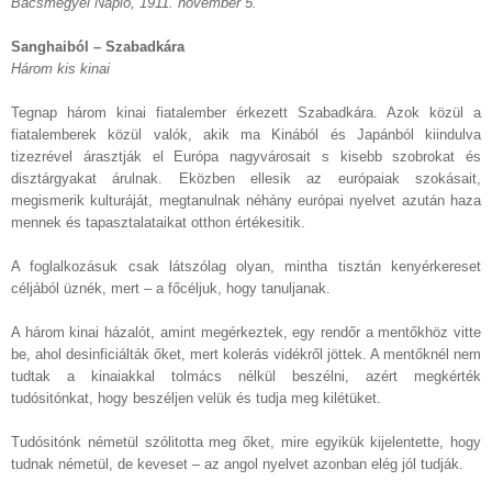
Bácsmegyei Napló, 1911. november 5.
Sanghaiból – Szabadkára
Három kis kinai
Tegnap három kinai fiatalember érkezett Szabadkára. Azok közül a
fiatalemberek közül valók, akik ma Kinából és Japánból kiindulva
tizezrével árasztják el Európa nagyvárosait s kisebb szobrokat és
disztárgyakat árulnak. Eközben ellesik az európaiak szokásait,
megismerik kulturáját, megtanulnak néhány európai nyelvet azután haza
mennek és tapasztalataikat otthon értékesitik.
A foglalkozásuk csak látszólag olyan, mintha tisztán kenyérkereset
céljából üznék, mert – a főcéljuk, hogy tanuljanak.
A három kinai házalót, amint megérkeztek, egy rendőr a mentőkhöz vitte
be, ahol desinficiálták őket, mert kolerás vidékről jöttek. A mentőknél nem
tudtak a kinaiakkal tolmács nélkül beszélni, azért megkérték
tudósitónkat, hogy beszéljen velük és tudja meg kilétüket.
Tudósitónk németül szólitotta meg őket, mire egyikük kijelentette, hogy
tudnak németül, de keveset – az angol nyelvet azonban elég jól tudják.