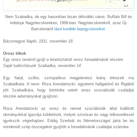
Nem Szabadka, de egy hasonlóan bizarr délvidéki város: Buffalo Bill és
indiánjai Nagybecskereken, 1906-ban. Nagybecskerekről, azaz Új-
Barcelonáról
lásd korábbi bejegyzésünket.
Bácsmegyei Napló, 1911. november 18.
Orosz titkok
Egy orosz tanárnő gyűjt a letartóztatott orosz forradalmárok részére
Saját tudósításunk Szabadka, november 14
Egy fiatal, szőke, szimpatikus megjelenésü leány érkezett ma
Szabadkára. A neve: Róza Arendartocki; egyetemi hallgatónő és Rigából
jött Szabadkára, hogy börtönbe vetett orosz szocialisták családjai
részére adományokat gyüjtsön.
Róza Arendartocki az orosz és német szociálisták által kiállitott
okmányokkal igazolja küldetését, melyet szivósan és nagy lelkesedéssel
igyekszik végrehajtani. Eddig Szerbiát és Németországot járta be és
mindenütt szép összegeket gyüjtött a forradalmárok családjai számára.