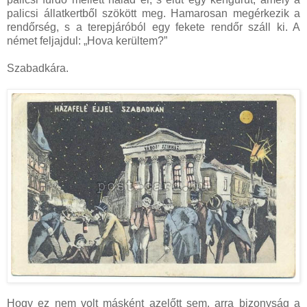
palicsi állatkertből szökött meg. Hamarosan megérkezik a
rendőrség, s a terepjáróból egy fekete rendőr száll ki. A
német feljajdul: „Hova kerültem?”
Szabadkára.
Hogy ez nem volt másként azelőtt sem, arra bizonyság a