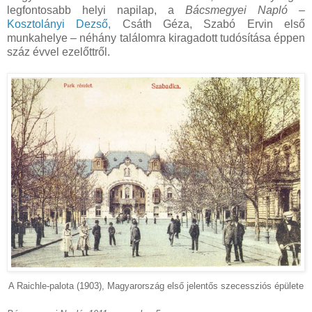
legfontosabb helyi napilap, a
Bácsmegyei Napló
–
Kosztolányi Dezső,
Csáth Géza, Szabó Ervin első
munkahelye – néhány találomra kiragadott tudósítása éppen
száz évvel ezelőttről.
A Raichle-palota (1903), Magyarország első jelentős szecessziós épülete