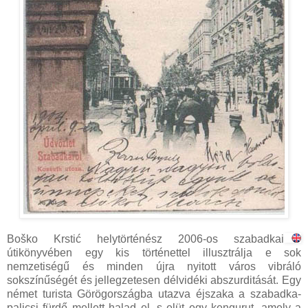
Boško Krstić helytörténész 2006-os szabadkai
útikönyvében egy kis történettel illusztrálja e sok
nemzetiségű és minden újra nyitott város vibráló
sokszínűségét és jellegzetesen délvidéki abszurditását. Egy
német turista Görögországba utazva éjszaka a szabadka-
palicsi fürdő mellett halad el, s elüt egy kengurut, amely a