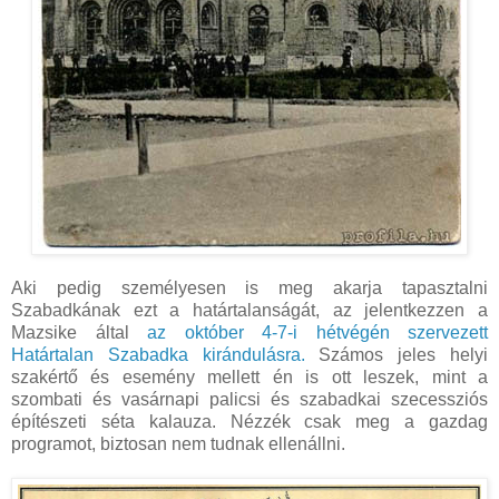
Aki pedig személyesen is meg akarja tapasztalni
Szabadkának ezt a határtalanságát, az jelentkezzen a
Mazsike által
az október 4-7-i hétvégén szervezett
Határtalan Szabadka kirándulásra.
Számos jeles helyi
szakértő és esemény mellett én is ott leszek, mint a
szombati és vasárnapi palicsi és szabadkai szecessziós
építészeti séta kalauza. Nézzék csak meg a gazdag
programot, biztosan nem tudnak ellenállni.