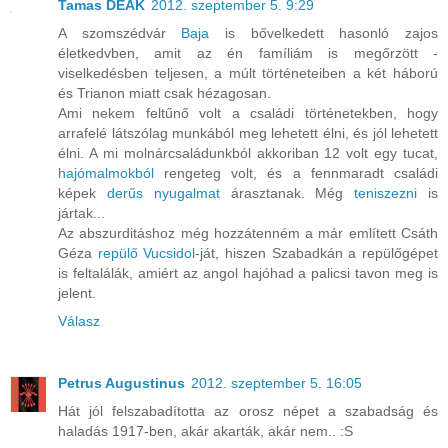
Tamas DEAK
2012. szeptember 5. 9:29
A szomszédvár
Baja
is bővelkedett hasonló zajos
életkedvben, amit az én famíliám is megőrzött -
viselkedésben teljesen, a múlt történeteiben a két háború
és Trianon miatt csak hézagosan.
Ami nekem feltűnő volt a családi történetekben, hogy
arrafelé látszólag munkából meg lehetett élni, és jól lehetett
élni. A mi molnárcsaládunkból akkoriban 12 volt egy tucat,
hajómalmokból
rengeteg volt, és a fennmaradt családi
képek
derűs nyugalmat
árasztanak. Még
teniszezni
is
jártak...
Az abszurditáshoz még hozzátenném a már említett Csáth
Géza
repülő Vucsidol
-ját, hiszen Szabadkán a repülőgépet
is feltalálák, amiért az angol hajóhad a palicsi tavon meg is
jelent.
Válasz
Petrus Augustinus
2012. szeptember 5. 16:05
Hát jól felszabadította az orosz népet a szabadság és
haladás 1917-ben, akár akarták, akár nem.. :S