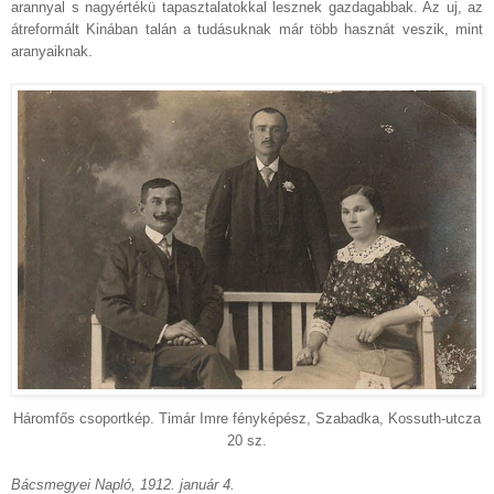
arannyal s nagyértékü tapasztalatokkal lesznek gazdagabbak. Az uj, az
átreformált Kinában talán a tudásuknak már több hasznát veszik, mint
aranyaiknak.
Háromfős csoportkép. Timár Imre fényképész, Szabadka, Kossuth-utcza
20 sz.
Bácsmegyei Napló, 1912. január 4.