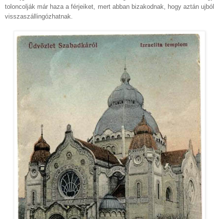
toloncolják már haza a férjeiket, mert abban bizakodnak, hogy aztán ujból
visszaszállingózhatnak.