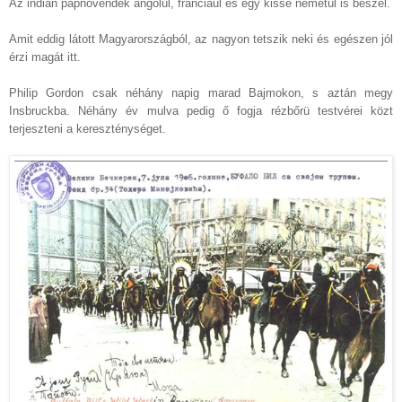
Az indián papnövendék angolul, franciául és egy kissé németül is beszél.
Amit eddig látott Magyarországból, az nagyon tetszik neki és egészen jól
érzi magát itt.
Philip Gordon csak néhány napig marad Bajmokon, s aztán megy
Insbruckba. Néhány év mulva pedig ő fogja rézbőrü testvérei közt
terjeszteni a kereszténységet.